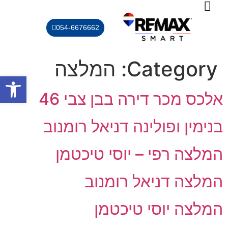
054-6676662
יצירת קשר
חוות דעות
שירותים נוספים
נכסי המשרד
מחשבון שווי נכס
Category:
המלצה
פתח סרגל
אלכס מכר דירה בבן צבי 46
בנימין ופולינה דניאל רומנוב
המלצה רפי – יוסי טיכטמן
המלצה דניאל רומנוב
המלצה יוסי טיכטמן