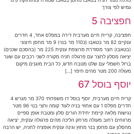
כוללת ממד חניה בטאבו מחסן בטאבו שמורה ומתוחזקת פינוי
גמיש לפי צורך
חפציבה 5
חפציבה, קריית חיים מערבית דירה במפלס אחד, 4 חדרים
ענקיים 82 מר בטאבו (כ110 מר בנוי) 9 מר מחסן חיצוני
(בטאבו) חצר מסודרת מרוצפת ענקית 225 מר (בהסכם שכנים)
יציאה מסלון לחצר עם פרגולה חניה מקורה לשני רכבים עם שער
ברזל חשמלי עם שלט מטבח חדש, כל הבית מזגנים מיקום
מעולה 200 מטר מהים חיפוי […]
יוסף בוסל 67
קרית חיים מערבית, יוסף בוסל דו משפחתי 370 מר מגרש 4
חדרים מפלס 1 עם אחוזי בניה לעוד קומה וחצי בנוי 96 מטר
נגישות מלאה קיימת יחידת הורים סלון ומטבח אופן ספייס
מרווחים רחוב מעולה מרחק הליכה מהים פרגולה ענקית, יציאה
מהסלון עם מחסן בנוי מחוץ וגינה ענקית אופציה לחניה, יש הרבה