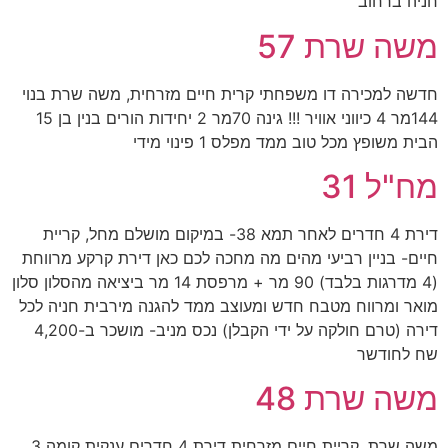
חניה ברחוב
משה שרת 57
חדשה למכירה דו משפחתי קרית חיים מזרחית, משה שרת בנוי
144מר 4 כיווני אוויר !!! גינה 70מר 2 יחידות הורים בנין בן 15
הבית משופץ מכל טוב ממד מפלס 1 פינוי מידי
מח"ל 31
דירת 4 חדרים לאחר תמא 38- במיקום מושלם מחל, קריית
חיים- בניין רביעי מהים מה מחכה לכם כאן דירת קרקע מרווחת
(4 מדרגות בלבד) 90 מר + מרפסת 14 מר ביציאה מהסלון סלון
מואר ומרווח מטבח חדש ומעוצב ממד להגנה מירבית חניה לכל
דירה (טרם חולקה על ידי הקבלן) נכס מניב- מושכר ב-4,200
שח לחודשר
משה שרת 48
משה שרת, קריית חיים מזרחית דירת 4 חדרים ענקית קומה 3