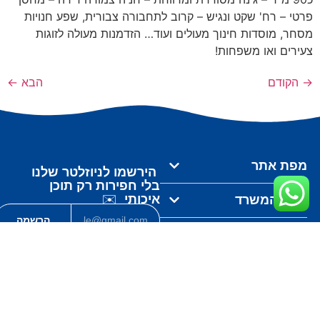
פרטי – רח' שקט ונגיש – קרוב לתחבורה צבורית, שפע חנויות
מסחר, מוסדות חינוך מעולים ועוד… הזדמנות מעולה לזוגות
צעירים ואו משפחות!
→
הקודם
הבא
←
מפת אתר
הירשמו לניוזלטר שלנו
בלי חפירות רק תוכן
איכותי
✉️
נכסי המשרד
הרשמה
קצת עלינו
על ידי ההרשמה, את/ה מסכים/מה
לתנאים ולהגבלות
שלנו. ניתן לבטל
יצירת קשר
את ההרשמה
בכל עת שתרצה/י.
קצת עלינו