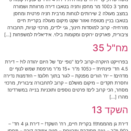
מתוך 3 כ100 מר מחסן וחניה בטאבו דירה מרווחת ושמורה
במצב מעולה 2 שירותים לנוחות מרבית חניה פרטית ומחסן
בטאבו בניין מטופח ואזור שקט מיקום מעולה בקריית חיים
מזרחית- קרוב למוסדות חינוך, גני ילדים, מרכזי קניות, תחבורה
ציבורית, פארקים ירוקים ומקומות בילוי. אידיאלית למשפחות […]
מח"ל 35
בפרוייקט היוקרה-קרוב לים! "נופי ים" של היזם יהודה לוי! – דירת
4.5 חד' פינתית! – כ105 מ"ר +15 מ"ר מרפסת שמש לנוף ים
מדהים! – יח' הורים מפנקת – לגור בתוך חלום! – הזדמנות נדירה
וחסרת תקדים – מיקום מושלם – קרוב לתחבורה ציבורית, מרכזי
מסחר, הכי קרוב לים! פרטים נוספים ותוכניות בנייה במשרדינו!
מהרו […]
השקד 13
דירת גן מהממת!!! בקרית חיים, רח' השקד! – דירת גן 4 חד' –
כ90 מ"ר – גינה מסודרת ומרווחת – חניה צמודה דירה – מחסן