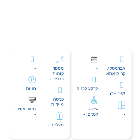
אברמסקי,
-
מספר
-
קרית אתא
קומות
בבניין: -
קרקע לבניה
חניות: -
153 מ״ר
כניסה
מיידית
גישה
מיזור אוויר:
-
לנכים: -
-
מעלית: -