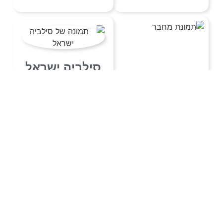
סילביה ישראל
052-4098011
מפת אתר
הירשמו לניוזלטר שלנו
בלי חפירות רק תוכן
איכותי
✉️
נכסי המשרד
הרשמה
קצת עלינו
על ידי ההרשמה, את/ה מסכים/מה
לתנאים ולהגבלות
שלנו. ניתן לבטל