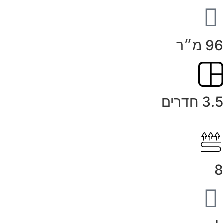
96 מ״ר
3.5 חדרים
8