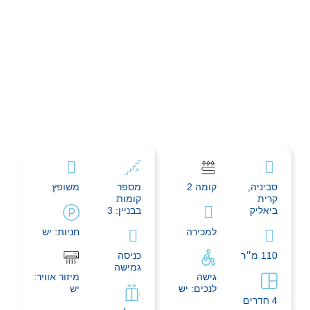
סביניה,
קומה 2
מספר
משופץ
קרית
קומות
ביאליק
בבניין: 3
למכירה
חניות: יש
110 מ״ר
כניסה
גמישה
גישה
מיזור אוויר:
לנכים: יש
יש
4 חדרים