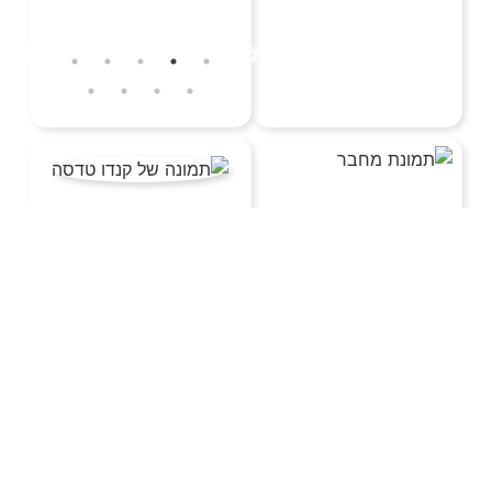
קנדו טדסה
053-6566663
מפת אתר
הירשמו לניוזלטר שלנו
בלי חפירות רק תוכן
איכותי
✉️
נכסי המשרד