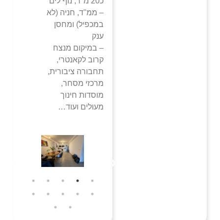
כ20 מ"ר, נוף לים
– ממ"ד, חניה (לא
במכפיל) ומחסן
ענק
– במיקום מנצח
קרוב לקאנטרי,
תחבורה ציבורית,
מרכזי מסחר,
מוסדות חינוך
מעולים ועוד…