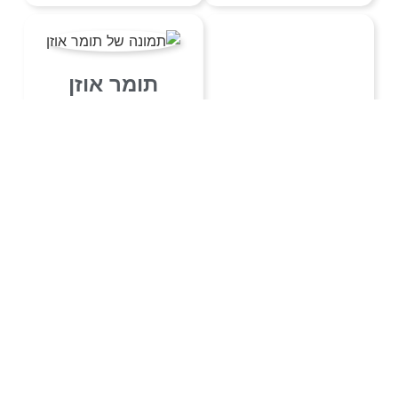
תומר אוזן
050-8853288
מפת אתר
הירשמו לניוזלטר שלנו
בלי חפירות רק תוכן
איכותי
✉️
נכסי המשרד
הרשמה
קצת עלינו
על ידי ההרשמה, את/ה מסכים/מה
לתנאים ולהגבלות
שלנו. ניתן לבטל
יצירת קשר
את ההרשמה
בכל עת שתרצה/י.
קצת עלינו