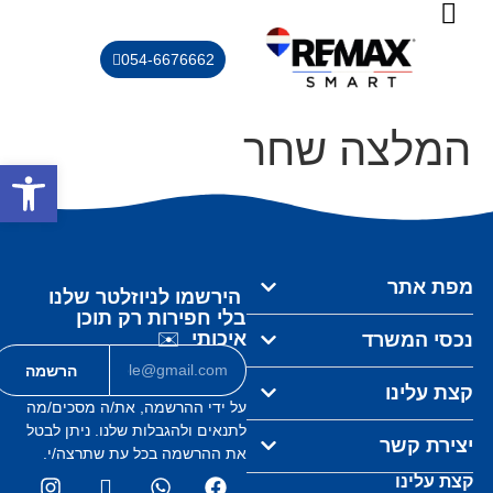
054-6676662
יצירת קשר
חוות דעות
שירותים נוספים
נכסי המשרד
מחשבון שווי נכס
המלצה שחר
פתח סרגל
מפת אתר
הירשמו לניוזלטר שלנו
בלי חפירות רק תוכן
איכותי
✉️
נכסי המשרד
הרשמה
קצת עלינו
על ידי ההרשמה, את/ה מסכים/מה
לתנאים ולהגבלות
שלנו. ניתן לבטל
יצירת קשר
את ההרשמה
בכל עת שתרצה/י.
קצת עלינו