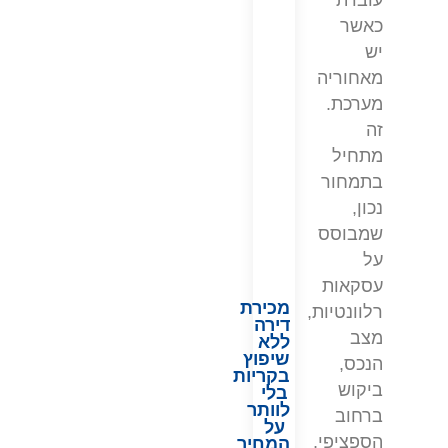
עובדת
כאשר
יש
מאחוריה
מערכת.
זה
מתחיל
בתמחור
נכון,
שמבוסס
על
עסקאות
מכירת
רלוונטיות,
דירה
מצב
ללא
שיפוץ
הנכס,
בקריות
ביקוש
בלי
לוותר
ברחוב
על
הספציפי,
המחיר