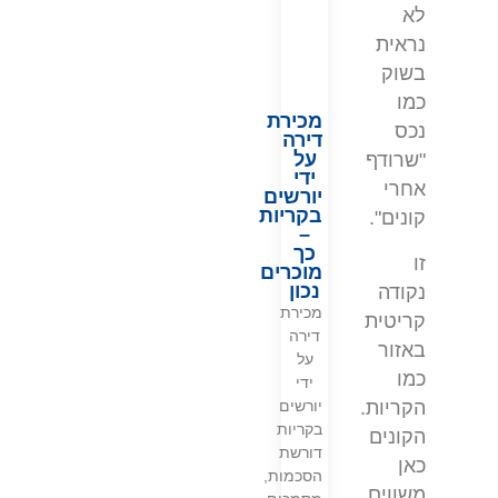
לא
נראית
בשוק
כמו
מכירת
נכס
דירה
על
"שרודף
ידי
אחרי
יורשים
בקריות
קונים".
–
כך
זו
מוכרים
נכון
נקודה
מכירת
קריטית
דירה
באזור
על
כמו
ידי
הקריות.
יורשים
בקריות
הקונים
דורשת
כאן
הסכמות,
משווים