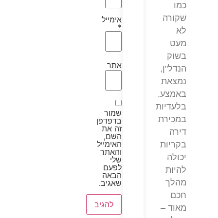
כמו
שקורה
אימייל
*
לא
מעט
בשוק
אתר
הנדל"ן,
נמצאת
באמצע.
בלעדיות
שמור
במכירת
בדפדפן
זה את
דירה
השם,
האימייל
בקריות
והאתר
יכולה
שלי
לפעם
להיות
הבאה
מהלך
שאגיב.
חכם
מאוד –