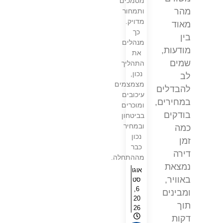
מסמכים
מהר
ותמחור
מדויק.
מאוד
כך
בין
מנהלים
מודעות,
את
שמים
התהליך
נכון,
לב
מצמצמים
להבדלים
עיכובים
במחירים,
ומוכרים
בודקים
בביטחון
ובמחיר
כמה
נכון
זמן
כבר
דירה
מההתחלה.
נמצאת
אוגו
באוויר,
סט
6,
ומבינים
20
תוך
26
דקות