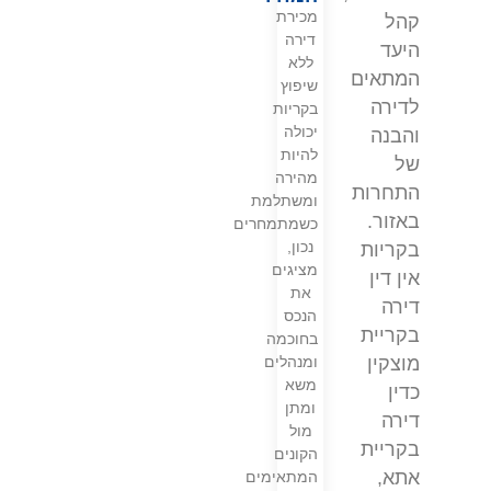
מכירת
קהל
דירה
היעד
ללא
המתאים
שיפוץ
לדירה
בקריות
יכולה
והבנה
להיות
של
מהירה
התחרות
ומשתלמת
באזור.
כשמתמחרים
נכון,
בקריות
מציגים
אין דין
את
דירה
הנכס
בקריית
בחוכמה
ומנהלים
מוצקין
משא
כדין
ומתן
דירה
מול
בקריית
הקונים
אתא,
המתאימים