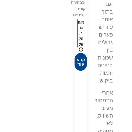
ובבחירת
וגם
קונים
בתוך
רציניים.
אותה
אוגו
עיר יש
סט
4,
פערים
20
גדולים
26
בין
שכונות,
קרא
עוד
בניינים
ורמות
ביקוש.
אחרי
התמחור
מגיע
השיווק.
לא
מספיק