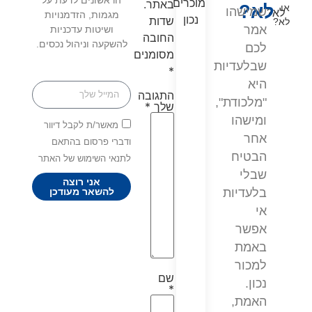
הראשונים לדעת על
באתר.
לא?
או
שמישהו
מגמות, הזדמנויות
שדות
לא?
אמר
ושיטות עדכניות
החובה
להשקעה וניהול נכסים.
לכם
מסומנים
שבלעדיות
*
היא
התגובה
"מלכודת",
שלך
*
ומישהו
מאשר/ת לקבל דיוור
אחר
ודברי פרסום בהתאם
הבטיח
לתנאי השימוש של האתר
שבלי
אני רוצה
בלעדיות
להשאר מעודכן
אי
אפשר
באמת
למכור
שם
נכון.
*
האמת,