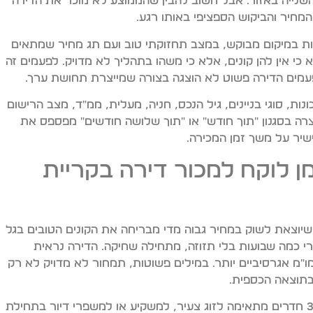
השנייה באזור. אבל חשוב להבין שהממוצע לא מוכר את הדירה
מחיר והביקוש הספציפי באותו רגע.
ת במיקום מבוקש, במצב תחזוקתי טוב ועם תג מחיר שמתאים
א כי אין להן קונים, אלא כי משהו בתהליך לא מדויק. לפעמים זה
פעמים הדירה פשוט לא הוצגה בצורה שמייצרת תחושת ערך.
ת, סוגי בניינים, גיל הנכס, חניה, מעלית, ממ"ד, מצב הרישום
רה בסגנון "תוך חודש" או "תוך שלושה חודשים" מפספס את
יר על משך זמן המכירה.
 לוקח למכור דירה בקריית
 שיוצאת לשוק במחיר גבוה מדי מבריחה את הקונים הטובים בגל
רי כמה שבועות בלי תזוזה, מתחילה שחיקה. הדירה נראית
מו"מ אגרסיביים יותר. במילים פשוטות, תמחור לא מדויק לא רק
בתוצאה הכספית.
המרכיב השני הוא התאמה לקהל היעד. דירת 3 חדרים מתאימה לזוג צעיר, למשקיע או למשפרי דיור בתחילת