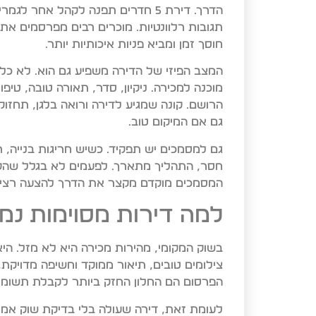
הדרך. דירת 5 חדרים תפנה לקהל אחר
תגובות רלוונטיות. מוכרים רבים מפרסמים את 
חוסך זמן ומביא פניות איכותיות יותר.
המצב הפיזי של הדירה משפיע גם הוא. לא כל 
מוכנה למכירה. ניקיון, סדר, תאורה טובה, טיפ
הרושם. קונה שמגיע לדירה ורואה בלגן, תחזו
גם אם המיקום טוב.
גם למסמכים יש תפקיד. כשיש חריגות בנייה, ר
חסר, התהליך מתארך. לפעמים לא בגלל שהק
המסמכים מוקדם מקצר את הדרך להצעה רצינ
למה דירות מסוימות נמ
בשוק המקומי, מהירות מכירה היא לא מזל. הי
צילומים טובים, תיאור ממוקד וחשיפה מדויקת,
הפרסום הם החלון החזק ביותר לקבלת תשומת 
לעומת זאת, דירה שעולה בלי בדיקת שוק אמיתי