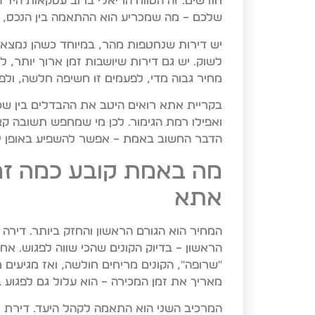
חודשים. זה הטווח הריאלי ברוב עסקאות היד 
שלכם – מה שמכריע הוא ההתאמה בין הנכס, ה
יש דירות שנחטפות מהר, במיוחד כשהן נמצאו
לשוק. יש גם דירות שיושבות זמן ארוך יותר, ל
מחיר גבוה מדי, לפעמים זו חשיפה חלשה, ול
בקריית אתא רואים היטב את ההבדלים בין שכונו
ואפילו רמת הגימור. לכן מי שמחפש תשובה קצ
הדבר החשוב באמת – אפשר להשפיע באופן יש
מה באמת קובע כמה זמן
אתא
המחיר הוא הגורם הראשון והחזק ביותר. דירה
הראשון – בדיוק הקונים שהכי שווה לפגוש. אח
"שרופה", הקונים מריחים חולשה, ואז מגיעים 
מאריך את זמן המכירה – הוא עלול גם לפגוע 